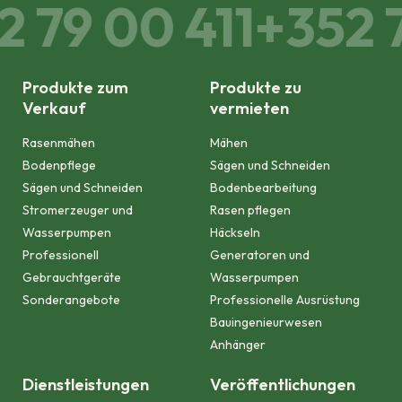
 79 00 411
+352 7
Produkte zum
Produkte zu
Verkauf
vermieten
Rasenmähen
Mähen
Bodenpflege
Sägen und Schneiden
Sägen und Schneiden
Bodenbearbeitung
Stromerzeuger und
Rasen pflegen
Wasserpumpen
Häckseln
Professionell
Generatoren und
Gebrauchtgeräte
Wasserpumpen
Sonderangebote
Professionelle Ausrüstung
Bauingenieurwesen
Anhänger
Dienstleistungen
Veröffentlichungen