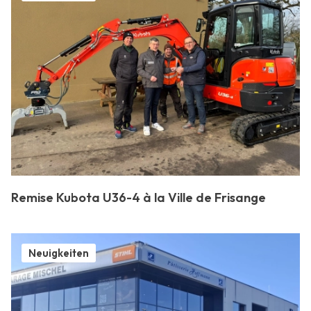
Stellenangebote
Über uns
Marken
Kontakt
Garantieanspruch
Betriebserlaubnis
Datenschutzrichtlinie
Kontakt
Remise Kubota U36-4 à la Ville de Frisange
Neuigkeiten