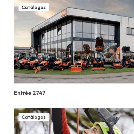
Ofertas de emprego
Catálogos
Sobre nós
Marcas
Contato
Reclamação de garantia
Licença de estabelecimento"
Política de Privacidade
Entrée 2747
Catálogos