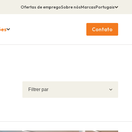
Ofertas de emprego
Sobre nós
Marcas
Portugais
ões
Contato
Filtrar
Filtrar
por