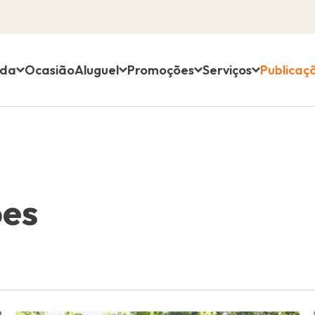
nda
Ocasião
Aluguel
Promoções
Serviços
Publicaç
ões