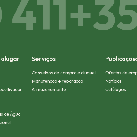
411
+352
 alugar
Serviços
Publicaçõe
Conselhos de compra e aluguel
Ofertas de em
Manutenção e reparação
Notícias
tocultivador
Armazenamento
Catálogos
s de Água
ional