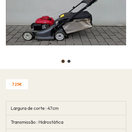
Ofertas de emprego
Sobre nós
Marcas
Contato
Reclamação de garantia
Licença de estabelecimento"
Política de Privacidade
Contato
725€
Largura de corte : 47cm
Transmissão : Hidrostática