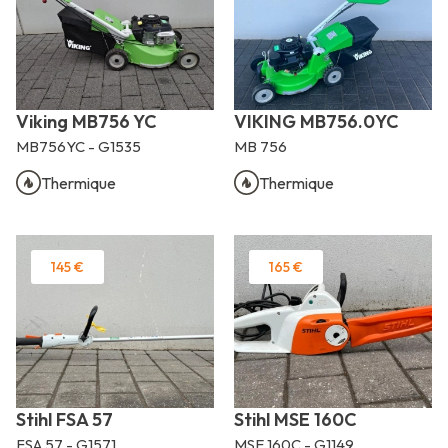
Viking MB756 YC
VIKING MB756.0YC
MB756YC - G1535
MB 756
Thermique
Thermique
145 €
165 €
Stihl FSA 57
Stihl MSE 160C
FSA 57 - G1571
MSE 160C - G1149