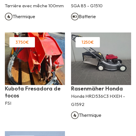
Tarrière avec mêche 100mm
SGA 85 - G1510
Thermique
Batterie
3750€
1250€
Kubota Fresadora de
Rasenmäher Honda
tocos
Honda HRD536C3 HXEH -
FSI
G1592
Thermique