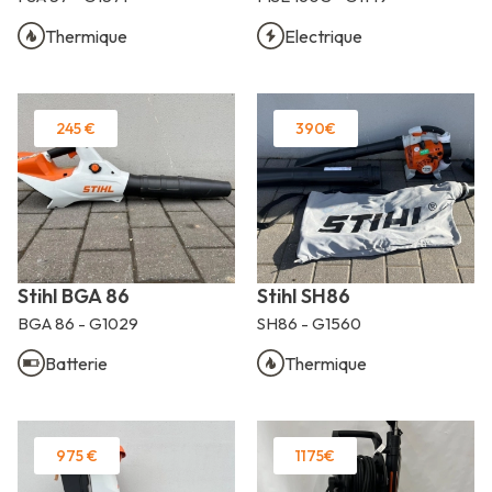
Thermique
Electrique
245 €
390€
Stihl BGA 86
Stihl SH86
BGA 86 - G1029
SH86 - G1560
Batterie
Thermique
975 €
1175€