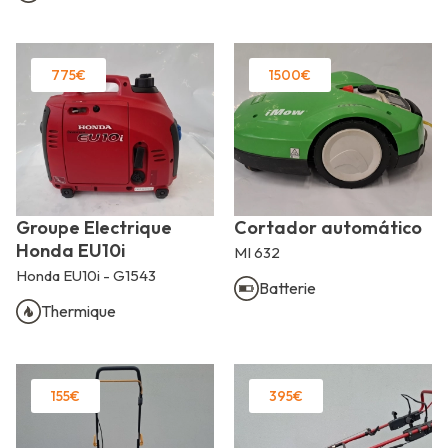
775€
1500€
Groupe Electrique
Cortador automático
Honda EU10i
MI 632
Honda EU10i - G1543
Batterie
Thermique
155€
395€