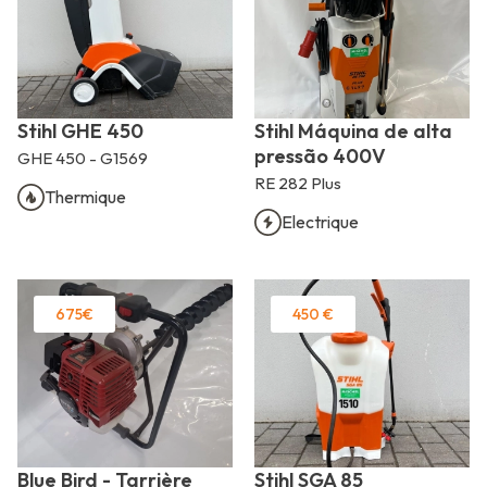
Stihl GHE 450
Stihl Máquina de alta
pressão 400V
GHE 450 - G1569
RE 282 Plus
Thermique
Electrique
675€
450 €
Blue Bird - Tarrière
Stihl SGA 85