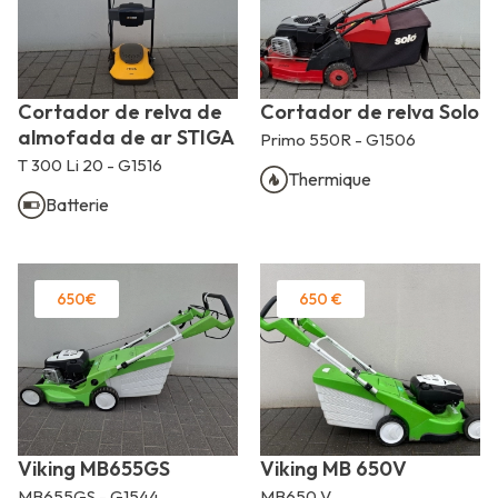
Cortador de relva de
Cortador de relva Solo
almofada de ar STIGA
Primo 550R - G1506
T 300 Li 20 - G1516
Thermique
Batterie
650€
650 €
Viking MB655GS
Viking MB 650V
MB655GS - G1544
MB650 V