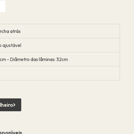
archa atrás
o ajustável
5cm - Diâmetro das lâminas: 32cm
lheiro
sponíveis