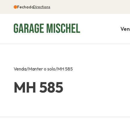
Fechado
Directions
Ve
Venda
/
Manter o solo
/
MH 585
MH 585