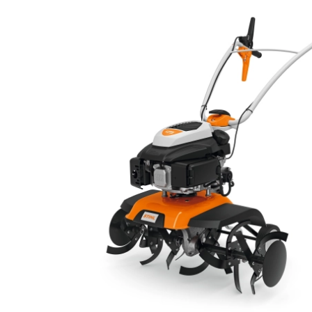
Ofertas de emprego
Sobre nós
Marcas
Contato
Reclamação de garantia
Licença de estabelecimento"
Política de Privacidade