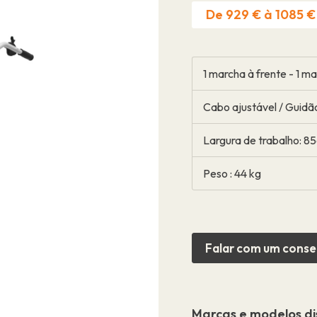
De 929 € à 1085 €
1 marcha à frente - 1 m
Cabo ajustável / Guidã
Contato
Largura de trabalho: 8
Peso : 44 kg
Falar com um conse
Marcas e modelos di