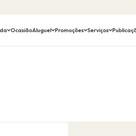
nda
Ocasião
Aluguel
Promoções
Serviços
Publicaç