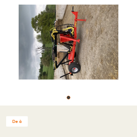
Ofertas de emprego
Sobre nós
Marcas
Contato
Reclamação de garantia
Licença de estabelecimento"
Política de Privacidade
Contato
De à