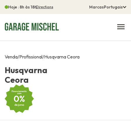
Hoje : 8h às 18h
Marcas
Portugais
Directions
Venda
/
Profissional
/
Husqvarna Ceora
Husqvarna
Ceora