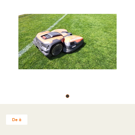
Ofertas de emprego
Sobre nós
Marcas
Contato
Reclamação de garantia
Licença de estabelecimento"
Política de Privacidade
Contato
De à