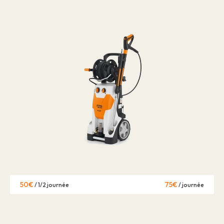
50€
75€
/ 1/2 journée
/ journée