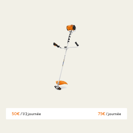
50€
75€
/ 1/2 journée
/ journée