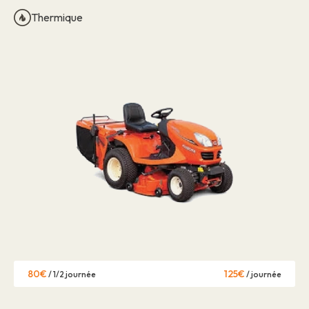
Thermique
80€
125€
/ 1/2 journée
/ journée