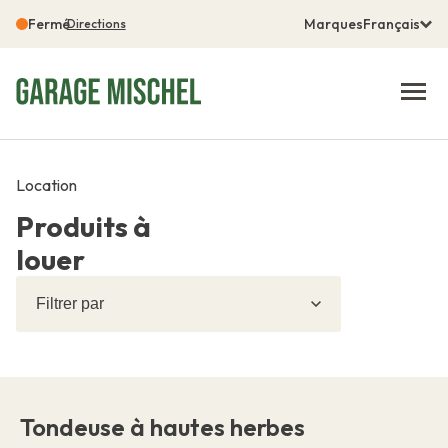
Fermé
Marques
Français
Directions
Location
Produits à
louer
Filtrer
Filtrer
par
Tondeuse à hautes herbes