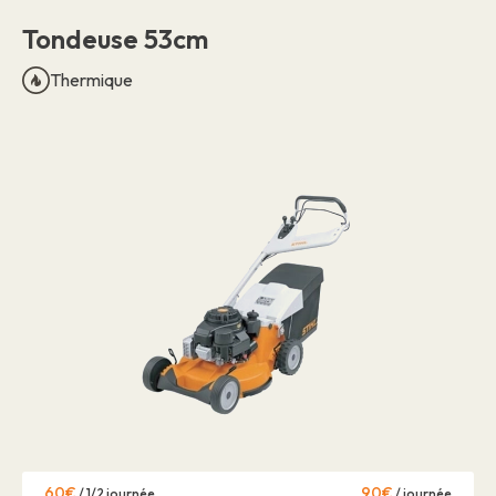
Tondeuse 53cm
Thermique
60€
90€
/ 1/2 journée
/ journée