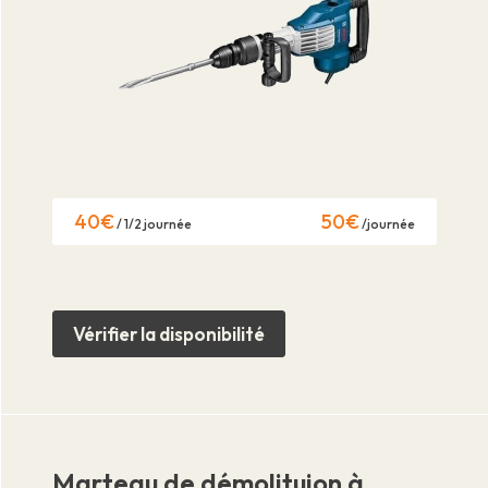
40€
50€
/ 1/2 journée
/journée
Vérifier la disponibilité
Marteau de démolituion à