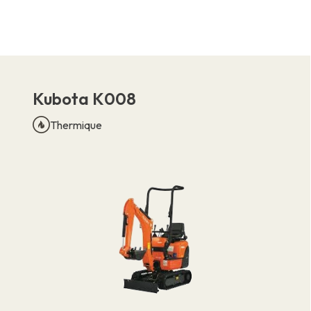
Offres d'emploi
À propos
Marques
Contact
Réclamation garantie
Autorisation d'établissement
Politique de confidentialité
Kubota K008
Thermique