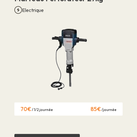
Electrique
70€
85€
/ 1/2 journée
/journée