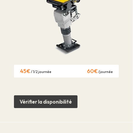
45€
60€
/ 1/2 journée
/journée
Vérifier la disponibilité