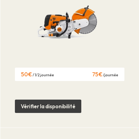
50€
75€
/ 1/2 journée
/journée
Vérifier la disponibilité