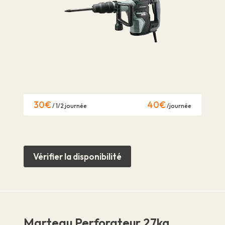
30€
40€
/ 1/2 journée
/journée
Vérifier la disponibilité
Marteau Perforateur 27kg