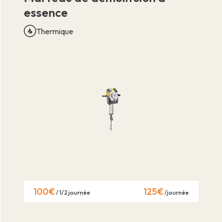
essence
Thermique
100€
125€
/ 1/2 journée
/journée