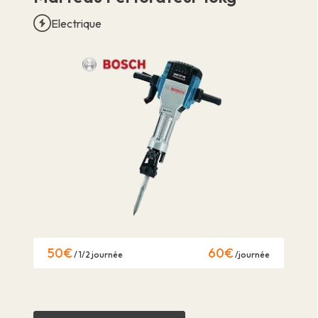
Electrique
50€
60€
/ 1/2 journée
/journée