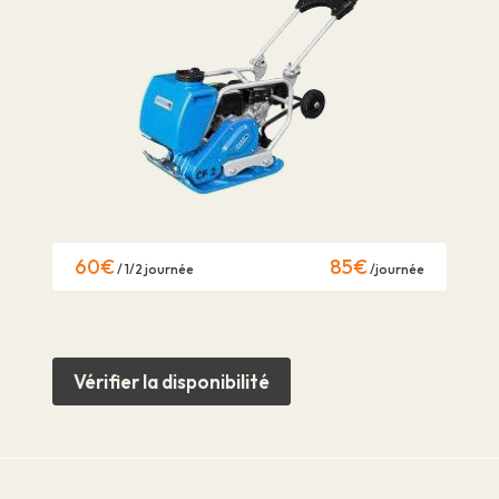
60€
85€
/ 1/2 journée
/journée
Vérifier la disponibilité