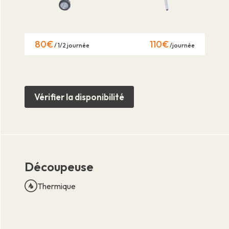
80€
110€
/ 1/2 journée
/journée
Vérifier la disponibilité
Découpeuse
Thermique