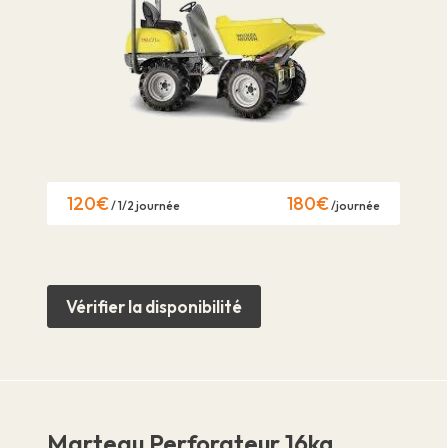
120€
180€
/ 1/2 journée
/journée
Vérifier la disponibilité
Marteau Perforateur 16kg