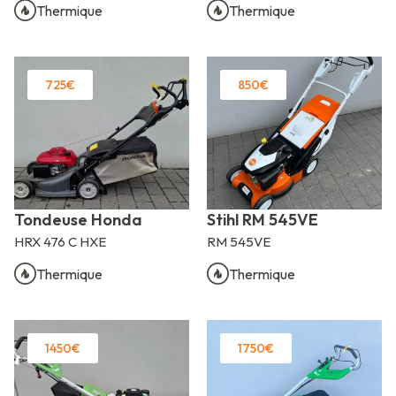
Thermique
Thermique
725€
850€
Tondeuse Honda
Stihl RM 545VE
HRX 476 C HXE
RM 545VE
Thermique
Thermique
1450€
1750€