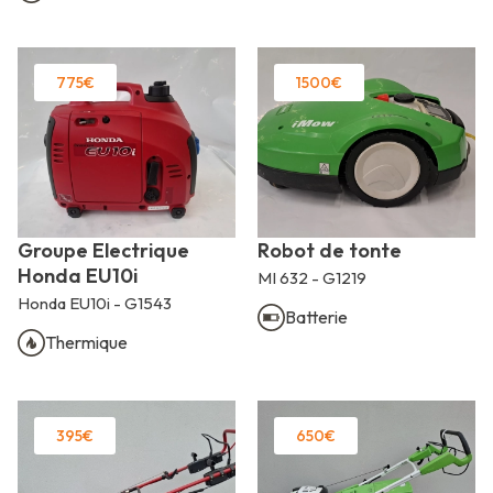
775€
1500€
Groupe Electrique
Robot de tonte
Honda EU10i
MI 632 - G1219
Honda EU10i - G1543
Batterie
Thermique
395€
650€