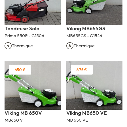
Tondeuse Solo
Viking MB655GS
Primo 550R - G1506
MB655GS - G1544
Thermique
Thermique
650 €
675 €
Viking MB 650V
Viking MB650 VE
MB650 V
MB 650 VE