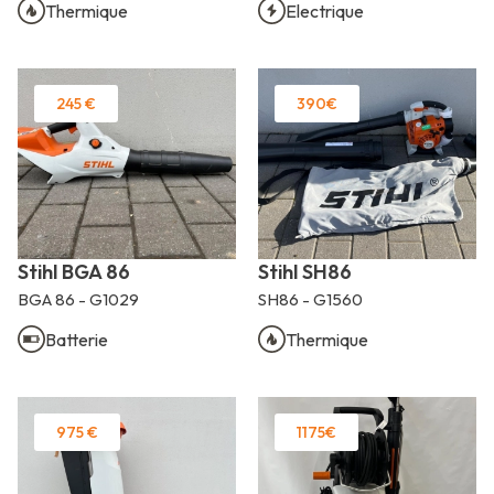
Thermique
Electrique
245 €
390€
Stihl BGA 86
Stihl SH86
BGA 86 - G1029
SH86 - G1560
Batterie
Thermique
975 €
1175€