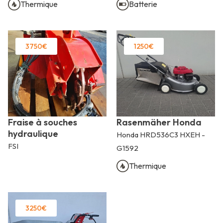
Thermique
Batterie
3750€
1250€
Fraise à souches
Rasenmäher Honda
hydraulique
Honda HRD536C3 HXEH -
FSI
G1592
Thermique
3250€