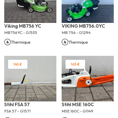
Viking MB756 YC
VIKING MB756.0YC
MB756YC - G1535
MB 756 - G1294
Thermique
Thermique
145 €
165 €
Stihl FSA 57
Stihl MSE 160C
FSA 57 - G1571
MSE 160C - G1149