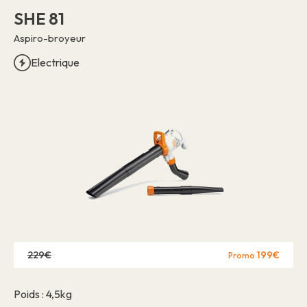
Offres d'emploi
SHE 81
À propos
Marques
Contact
Aspiro-broyeur
Réclamation garantie
Autorisation d'établissement
Electrique
Politique de confidentialité
Contact
229€
199€
Promo
Poids : 4,5kg