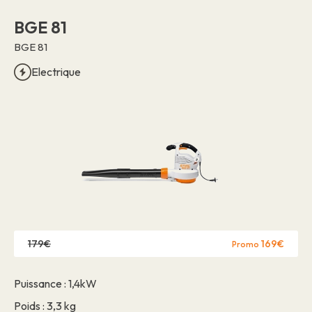
BGE 81
BGE 81
Electrique
179€
169€
Promo
Puissance : 1,4kW
Poids : 3,3 kg