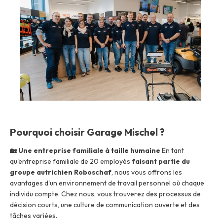
Offres d'emploi
À propos
Marques
Contact
Réclamation garantie
Autorisation d'établissement
Politique de confidentialité
Contact
Pourquoi choisir Garage Mischel ?
🏡 Une entreprise familiale à taille humaine
En tant
qu'entreprise familiale de 20 employés
faisant partie du
groupe autrichien Roboschaf
, nous vous offrons les
avantages d'un environnement de travail personnel où chaque
individu compte. Chez nous, vous trouverez des processus de
décision courts, une culture de communication ouverte et des
tâches variées.