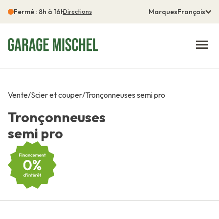
Fermé : 8h à 16h
Marques
Français
Directions
Vente
/
Scier et couper
/
Tronçonneuses semi pro
Tronçonneuses
semi pro