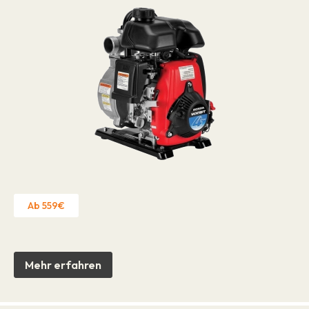
Stellenangebote
Über uns
Marken
Kontakt
Garantieanspruch
Betriebserlaubnis
Datenschutzrichtlinie
Kontakt
Ab 559€
Mehr erfahren