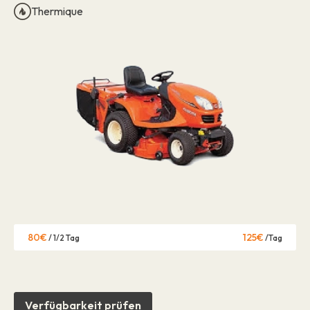
Thermique
80€
125€
/ 1/2 Tag
/Tag
Verfügbarkeit prüfen