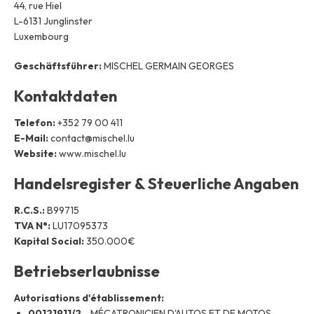
44, rue Hiel
Stellenangebote
Über uns
L-6131 Junglinster
Marken
Kontakt
Luxembourg
Garantieanspruch
Betriebserlaubnis
Datenschutzrichtlinie
Geschäftsführer:
MISCHEL GERMAIN GEORGES
Kontaktdaten
Kontakt
Telefon:
+352 79 00 411
E-Mail:
contact@mischel.lu
Website:
www.mischel.lu
Handelsregister & Steuerliche Angaben
R.C.S.:
B99715
TVA N°:
LU17095373
Kapital Social:
350.000€
Betriebserlaubnisse
Autorisations d'établissement:
00121911/2
- MÉCATRONICIEN D'AUTOS ET DE MOTOS