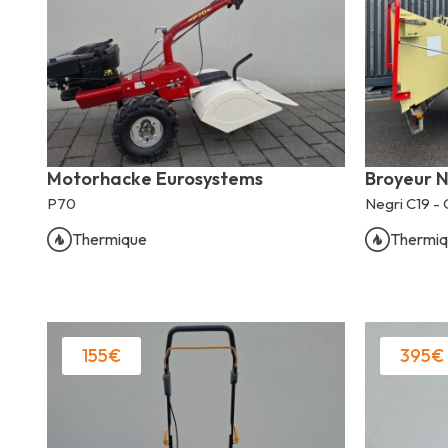
Motorhacke Eurosystems
Broyeur N
P70
Negri C19 -
Thermique
Thermiq
155€
395€