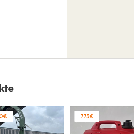
kte
0€
775€