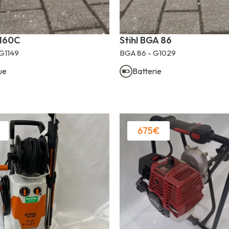
 160C
Stihl BGA 86
G1149
BGA 86 - G1029
ue
Batterie
675€