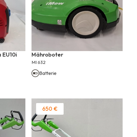
 EU10i
Mähroboter
MI 632
Batterie
650 €