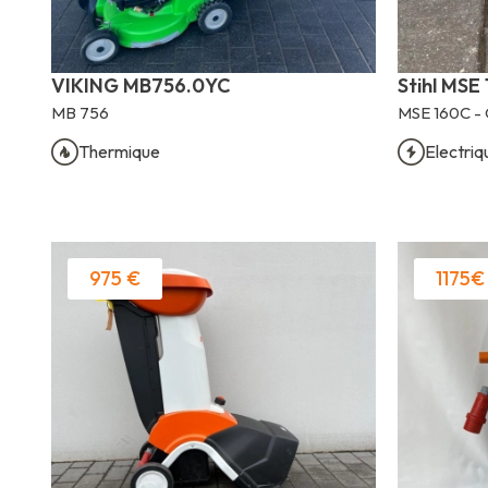
VIKING MB756.0YC
Stihl MSE
MB 756
MSE 160C - 
Thermique
Electriq
975 €
1175€