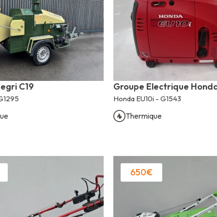
egri C19
Groupe Electrique Honda
 G1295
Honda EU10i - G1543
ue
Thermique
650€