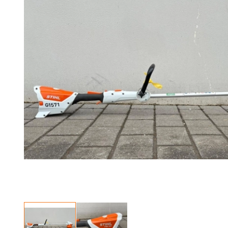
Stellenangebote
Über uns
Marken
Kontakt
Garantieanspruch
Betriebserlaubnis
Datenschutzrichtlinie