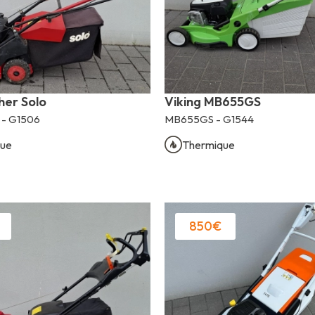
er Solo
Viking MB655GS
 - G1506
MB655GS - G1544
ue
Thermique
850€