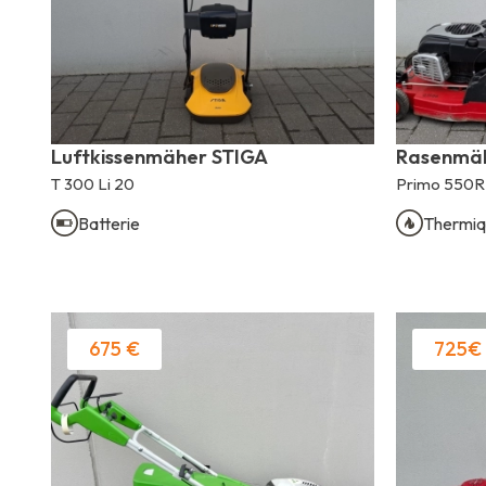
Luftkissenmäher STIGA
Rasenmäh
T 300 Li 20
Primo 550R
Batterie
Thermiq
675 €
725€