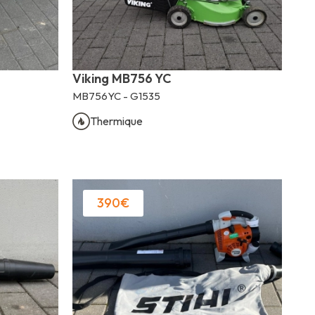
Viking MB756 YC
MB756YC - G1535
Thermique
390€