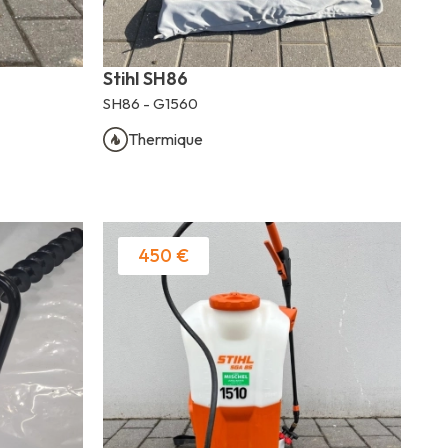
Stihl SH86
SH86 - G1560
Thermique
450 €