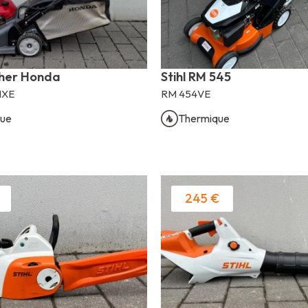
her Honda
Stihl RM 545
HXE
RM 454VE
ue
Thermique
245 €