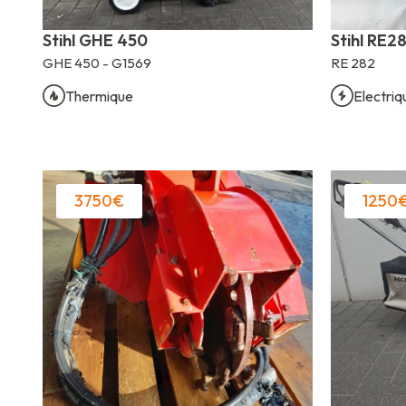
Stihl GHE 450
Stihl RE28
GHE 450 - G1569
RE 282
Thermique
Electriq
3750€
1250