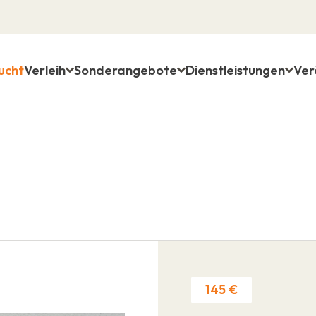
ucht
Verleih
Sonderangebote
Dienstleistungen
Ver
145 €