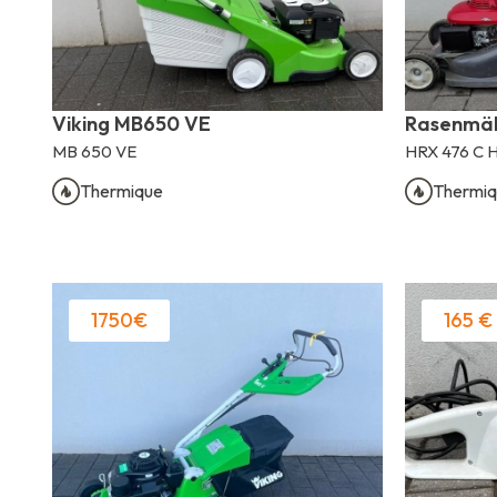
Viking MB650 VE
Rasenmä
MB 650 VE
HRX 476 C 
Thermique
Thermiq
1750€
165 €