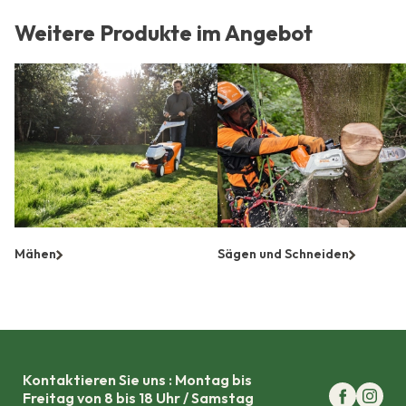
Stellenangebote
Über uns
Weitere Produkte im Angebot
Marken
Kontakt
Garantieanspruch
Betriebserlaubnis
Datenschutzrichtlinie
Kontakt
Mähen
Sägen und Schneiden
Kontaktieren Sie uns : Montag bis
Freitag von 8 bis 18 Uhr / Samstag