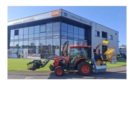
Stellenangebote
Über uns
Marken
Kontakt
Garantieanspruch
Betriebserlaubnis
Datenschutzrichtlinie
Kontakt